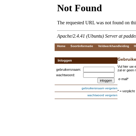
Home
Soortinformatie
Veldwerkhandleiding
H
Gebruike
Inloggen
Vul hier uw 
gebruikersnaam:
zal er geen 
wachtwoord:
e-mail*
gebruikersnaam vergeten
* = verplicht
wachtwoord vergeten